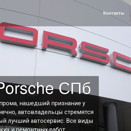
Контакты
Porsche СПб
опрома, нашедший признание у
онечно, автовладельцы стремятся
ый лучший автосервис. Все виды
ких и ремонтных работ